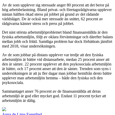
Av de som upplever sig stressade anger 80 procent att det beror på
hög arbetsbelastning. Bland privat- och företagsråd­givarna upplever
nästan hälften ökad stress på jobbet på grund av det rådande
världsläget. De är också mer stressade än snittet, 62 procent av
rådgivarna känner stress och press på jobbet.
Det näst största arbetsmiljöproblemet bland finansanställda är den
fysiska arbetsmiljön, följt av oklara förväntningar och därefter balans
mellan jobb och fritid. Samtliga problem har dock förbättrats jämfört
med 2018, visar undersökningen.
Av de som jobbar på distans upplever var tredje att den fysiska
arbetsmiljön är bättre vid distansarbete, medan 25 procent anser att
den är sämre. 22 procent upplever att den psykosociala arbetsmiljön
är bättre, och 17 procent anser att den är sämre. Trenden som syns i
undersökningen är att ju fler dagar man jobbar hemifrån desto bättre
upplever man arbetsmiljön hemma – både den fysiska och den
psykosociala.
Sammantaget anser 76 procent av de finansanställda att deras
arbetsmiljö är god eller mycket god. Endast 11 procent tycker att
arbetsmiljön är dålig.
Anna de Lima Fagerlind