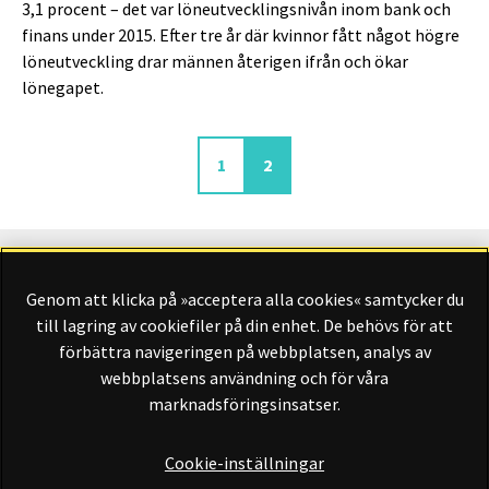
3,1 procent – det var löneutvecklingsnivån inom bank och
finans under 2015. Efter tre år där kvinnor fått något högre
löneutveckling drar männen återigen ifrån och ökar
lönegapet.
Sida
Aktuell sida
1
2
Genom att klicka på »acceptera alla cookies« samtycker du
Finansliv ägs av Finansliv Sverige AB, 556784-8741.
till lagring av cookiefiler på din enhet. De behövs för att
förbättra navigeringen på webbplatsen, analys av
webbplatsens användning och för våra
marknadsföringsinsatser.
Finansliv producerades av Tidningen Journalisten AB till 30
juni 2024.
Cookie-inställningar