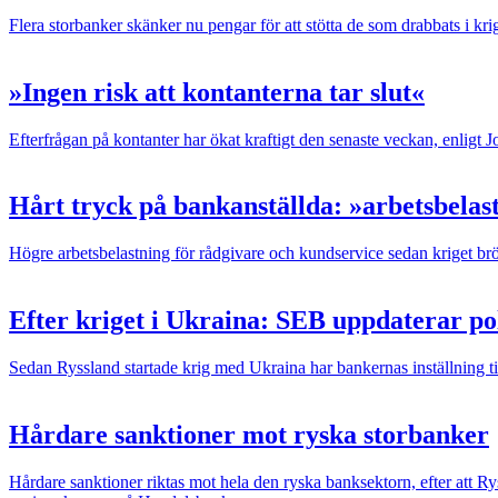
Flera storbanker skänker nu pengar för att stötta de som drabbats i krig
»Ingen risk att kontanterna tar slut«
Efterfrågan på kontanter har ökat kraftigt den senaste veckan, enlig
Hårt tryck på bankanställda: »arbetsbelas
Högre arbetsbelastning för rådgivare och kundservice sedan kriget brö
Efter kriget i Ukraina: SEB uppdaterar po
Sedan Ryssland startade krig med Ukraina har bankernas inställning til
Hårdare sanktioner mot ryska storbanker
Hårdare sanktioner riktas mot hela den ryska banksektorn, efter att Ry