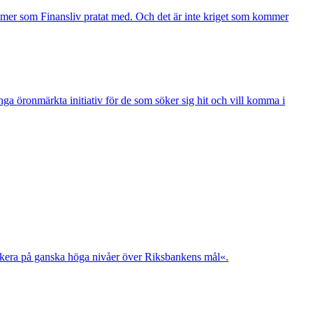
konomer som Finansliv pratat med. Och det är inte kriget som kommer
nga öronmärkta initiativ för de som söker sig hit och vill komma i
rkera på ganska höga nivåer över Riksbankens mål«.