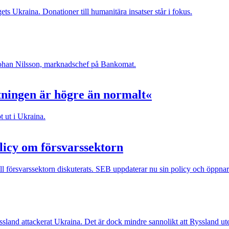
ets Ukraina. Donationer till humanitära insatser står i fokus.
t Johan Nilsson, marknadschef på Bankomat.
tningen är högre än normalt«
t ut i Ukraina.
licy om försvarssektorn
l försvarssektorn diskuterats. SEB uppdaterar nu sin policy och öppnar f
ssland attackerat Ukraina. Det är dock mindre sannolikt att Ryssland ute