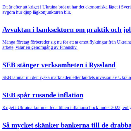
Ett år efter att kriget i Ukraina bröt ut har det ekonomiska läget i S
avgöra hur djup lågkonjunkturen blir.
Avvaktan i banksektorn om praktik och jo
Många företag förbereder sig nu för att ta emot flyktingar från Ukrain
arbete, visar en genomgång av Finansliv.
SEB stänger verksamheten i Ryssland
SEB lämnar nu den ryska marknaden efter landets invasion av Ukrain
SEB spår rusande inflation
Kriget i Ukraina kommer leda till en inflationschock under 2022, e
Så mycket skänker bankerna till de drabb