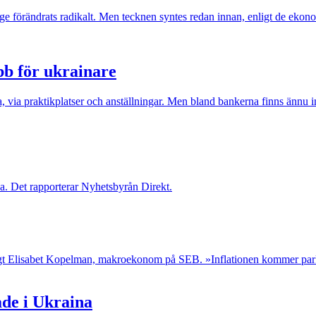
verige förändrats radikalt. Men tecknen syntes redan innan, enligt de e
bb för ukrainare
a, via praktikplatser och anställningar. Men bland bankerna finns ännu i
a. Det rapporterar Nyhetsbyrån Direkt.
nligt Elisabet Kopelman, makroekonom på SEB. »Inflationen kommer pa
ade i Ukraina