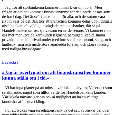
– Jag tror att storbankerna kommer finnas kvar om tio år. Men
frågan är om det kommer finnas utrymme för den breda ansats som
de har i dag. Det är svårt att vara allt för alla, och dessutom vara
riktigt vass på det. Jag tror att branschen kommer delas upp i digitala
nischbanker och väldigt utpräglade relationsbanker, där vi på
Handelsbanken ser oss själva som en av de senare. Vi kommer rikta
oss mer mot utvalda kärnkundssegment, nämligen kapitalstarka
privatkunder och privatkunder med intresse för ekonomi, skog- och
lantbruk, små och medelstora ägarledda företag, och större företag
med tydliga huvudägare.
Läs också
»Jag är övertygad om att finansbranschen kommer
kunna ställa om i tid.«
– Vi har inga planer på att minska vår lokala närvaro. Vi ser det som
särskiljande, något som tillför värde för Handelsbankens kunder.
Vår lokala närvaro ger oss också möjlighet att ha en väldigt
kundnära affärsutveckling.
– För att lyckas vara en relationsbank på det sätt vi önskar behöver
man jobba både med nära relationer och med ett högtekniskt it-stöd.