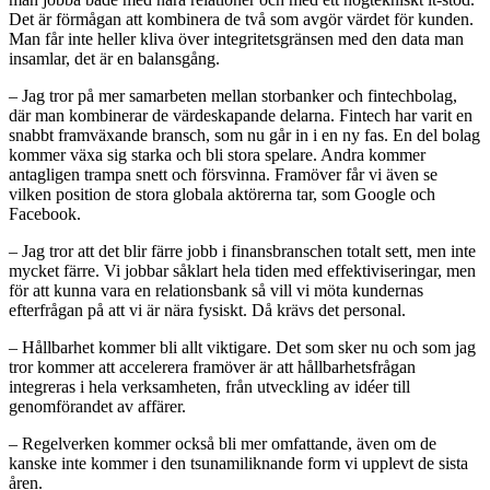
Det är förmågan att kombinera de två som avgör värdet för kunden.
Man får inte heller kliva över integritetsgränsen med den data man
insamlar, det är en balansgång.
– Jag tror på mer samarbeten mellan storbanker och fintechbolag,
där man kombinerar de värdeskapande delarna. Fintech har varit en
snabbt framväxande bransch, som nu går in i en ny fas. En del bolag
kommer växa sig starka och bli stora spelare. Andra kommer
antagligen trampa snett och försvinna. Framöver får vi även se
vilken position de stora globala aktörerna tar, som Google och
Facebook.
– Jag tror att det blir färre jobb i finansbranschen totalt sett, men inte
mycket färre. Vi jobbar såklart hela tiden med effektiviseringar, men
för att kunna vara en relationsbank så vill vi möta kundernas
efterfrågan på att vi är nära fysiskt. Då krävs det personal.
– Hållbarhet kommer bli allt viktigare. Det som sker nu och som jag
tror kommer att accelerera framöver är att hållbarhetsfrågan
integreras i hela verksamheten, från utveckling av idéer till
genomförandet av affärer.
– Regelverken kommer också bli mer omfattande, även om de
kanske inte kommer i den tsunamiliknande form vi upplevt de sista
åren.