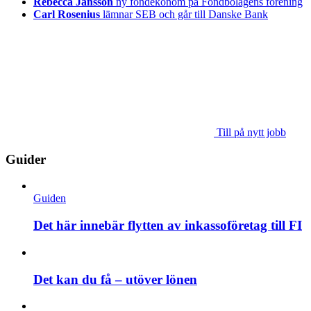
Rebecca Jansson
ny fondekonom på Fondbolagens förening
Carl Rosenius
lämnar SEB och går till Danske Bank
Till på nytt jobb
Guider
Guiden
Det här innebär flytten av inkassoföretag till FI
Det kan du få – utöver lönen