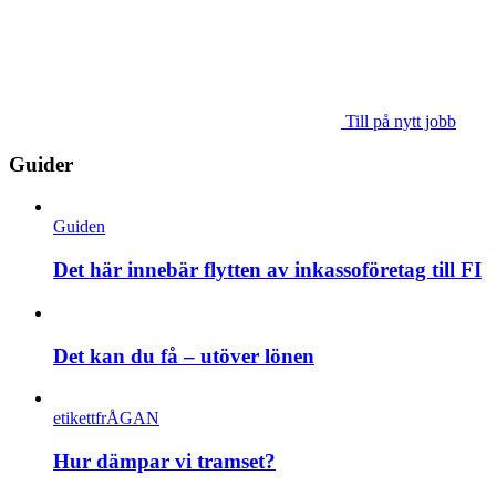
Till på nytt jobb
Guider
Guiden
Det här innebär flytten av inkassoföretag till FI
Det kan du få – utöver lönen
etikettfrÅGAN
Hur dämpar vi tramset?