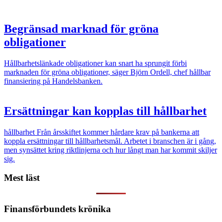
Begränsad marknad för gröna
obligationer
Hållbarhetslänkade obligationer kan snart ha sprungit förbi
marknaden för gröna obligationer, säger Björn Ordell, chef hållbar
finansiering på Handelsbanken.
Ersättningar kan kopplas till hållbarhet
hållbarhet
Från årsskiftet kommer hårdare krav på bankerna att
koppla ersättningar till hållbarhetsmål. Arbetet i branschen är i gång,
men synsättet kring riktlinjerna och hur långt man har kommit skiljer
sig.
Mest läst
Finansförbundets krönika