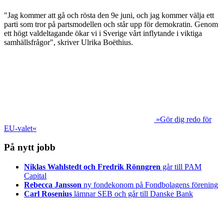
"Jag kommer att gå och rösta den 9e juni, och jag kommer välja ett
parti som tror på partsmodellen och står upp för demokratin. Genom
ett högt valdeltagande ökar vi i Sverige vårt inflytande i viktiga
samhällsfrågor", skriver Ulrika Boëthius.
»Gör dig redo för
EU-valet«
På nytt jobb
Niklas Wahlstedt och Fredrik Rönngren
går till PAM
Capital
Rebecca Jansson
ny fondekonom på Fondbolagens förening
Carl Rosenius
lämnar SEB och går till Danske Bank