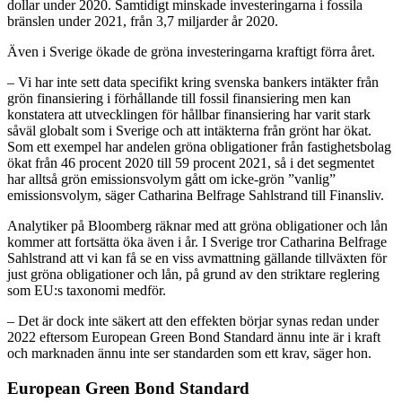
dollar under 2020. Samtidigt minskade investeringarna i fossila
bränslen under 2021, från 3,7 miljarder år 2020.
Även i Sverige ökade de gröna investeringarna kraftigt förra året.
– Vi har inte sett data specifikt kring svenska bankers intäkter från
grön finansiering i förhållande till fossil finansiering men kan
konstatera att utvecklingen för hållbar finansiering har varit stark
såväl globalt som i Sverige och att intäkterna från grönt har ökat.
Som ett exempel har andelen gröna obligationer från fastighetsbolag
ökat från 46 procent 2020 till 59 procent 2021, så i det segmentet
har alltså grön emissionsvolym gått om icke-grön ”vanlig”
emissionsvolym, säger Catharina Belfrage Sahlstrand till Finansliv.
Analytiker på Bloomberg räknar med att gröna obligationer och lån
kommer att fortsätta öka även i år. I Sverige tror Catharina Belfrage
Sahlstrand att vi kan få se en viss avmattning gällande tillväxten för
just gröna obligationer och lån, på grund av den striktare reglering
som EU:s taxonomi medför.
– Det är dock inte säkert att den effekten börjar synas redan under
2022 eftersom European Green Bond Standard ännu inte är i kraft
och marknaden ännu inte ser standarden som ett krav, säger hon.
European Green Bond Standard