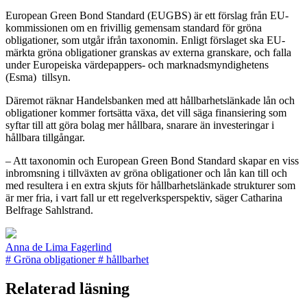
European Green Bond Standard (EUGBS) är ett förslag från EU-
kommissionen om en frivillig gemensam standard för gröna
obligationer, som utgår ifrån taxonomin. Enligt förslaget ska EU-
märkta gröna obligationer granskas av externa granskare, och falla
under Europeiska värdepappers- och marknadsmyndighetens
(Esma) tillsyn.
Däremot räknar Handelsbanken med att hållbarhetslänkade lån och
obligationer kommer fortsätta växa, det vill säga finansiering som
syftar till att göra bolag mer hållbara, snarare än investeringar i
hållbara tillgångar.
– Att taxonomin och European Green Bond Standard skapar en viss
inbromsning i tillväxten av gröna obligationer och lån kan till och
med resultera i en extra skjuts för hållbarhetslänkade strukturer som
är mer fria, i vart fall ur ett regelverksperspektiv, säger Catharina
Belfrage Sahlstrand.
Anna de Lima Fagerlind
#
Gröna obligationer
#
hållbarhet
Relaterad läsning