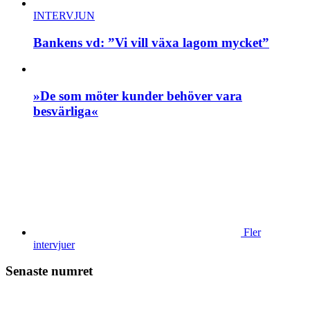
INTERVJUN
Bankens vd: ”Vi vill växa lagom mycket”
»De som möter kunder behöver vara
besvärliga«
Fler
intervjuer
Senaste numret