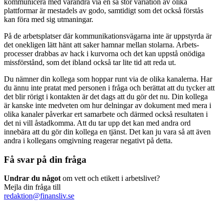
kommunicera med varandra via en så stor variation av olika
plattformar är mestadels av godo, samtidigt som det också förstås
kan föra med sig utmaningar.
På de arbetsplatser där kommunikationsvägarna inte är uppstyrda är
det onekligen lätt hänt att saker hamnar mellan stolarna. Arbets­
processer drabbas av hack i kurvorna och det kan uppstå onödiga
missförstånd, som det ibland också tar lite tid att reda ut.
Du nämner din kollega som hoppar runt via de olika kanalerna. Har
du ännu inte pratat med personen i fråga och berättat att du tycker att
det blir rörigt i kontakten är det dags att du gör det nu. Din kollega
är kanske inte medveten om hur delningar av dokument med mera i
olika kanaler påverkar ert sam­arbete och därmed också resultaten i
det ni vill åstadkomma. Att du tar upp det kan med andra ord
innebära att du gör din kollega en tjänst. Det kan ju vara så att även
andra i kollegans om­givning reagerar negativt på detta.
Få svar på din fråga
Undrar du något
om vett och etikett i arbetslivet?
Mejla din fråga till
redaktion@finansliv.se