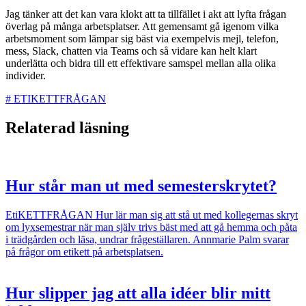
Jag tänker att det kan vara klokt att ta tillfället i akt att lyfta frågan
överlag på många arbetsplatser. Att gemensamt gå igenom vilka
arbetsmoment som lämpar sig bäst via exempelvis mejl, telefon,
mess, Slack, chatten via Teams och så vidare kan helt klart
underlätta och bidra till ett effektivare samspel mellan alla olika
individer.
#
ETIKETTFRÅGAN
Relaterad läsning
Hur står man ut med semesterskrytet?
EtiKETTFRÅGAN
Hur lär man sig att stå ut med kollegernas skryt
om lyxsemestrar när man själv trivs bäst med att gå hemma och påta
i trädgården och läsa, undrar frågeställaren. Annmarie Palm svarar
på frågor om etikett på arbetsplatsen.
Hur slipper jag att alla idéer blir mitt