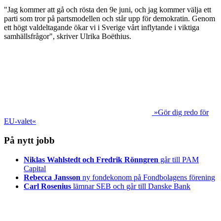
"Jag kommer att gå och rösta den 9e juni, och jag kommer välja ett
parti som tror på partsmodellen och står upp för demokratin. Genom
ett högt valdeltagande ökar vi i Sverige vårt inflytande i viktiga
samhällsfrågor", skriver Ulrika Boëthius.
»Gör dig redo för
EU-valet«
På nytt jobb
Niklas Wahlstedt och Fredrik Rönngren
går till PAM
Capital
Rebecca Jansson
ny fondekonom på Fondbolagens förening
Carl Rosenius
lämnar SEB och går till Danske Bank