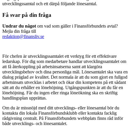
utvecklingssamtal och ett därpå följande lönesamtal.
Få svar på din fråga
Undrar du något
om vad som gäller i Finansförbundets avtal?
Mejla din fråga till
redaktion@finansliv.se
För chefen är utvecklingssamtalet ett verktyg för ett effektivare
ledarskap. För dig som medarbetare handlar utvecklingssamtalet om
att få återkoppling på arbetsinsatserna samt att klargöra
utvecklingsbehov och dina personliga mål. Lönesamtalet ska vara en
dialog präglad av kvalitet. Det normala är att du som gjort en fullgod
arbetsinsats utvecklas i arbetet och ökar din kompetens på ett sådant
sätt att du erhåller en lönehöjning. Utgångspunkten är att du får en
lönehöjning. Får du ingen eller ringa löneökning ska en skriftig
handlingsplan upprättas.
Om du är missnöjd med ditt utvecklings- eller lönesamtal bör du
kontakta din lokala Finansförbundsklubb eller kontakta facklig
rådgivning centralt. På Finansförbundets webbplats finns råd inför
både utvecklings- och lönesamtalet.