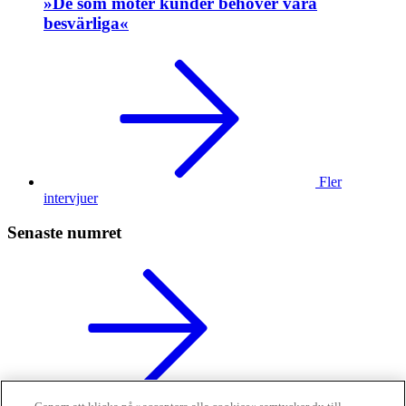
»De som möter kunder behöver vara
besvärliga«
Fler
intervjuer
Senaste numret
Läs tidningen