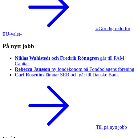
»Gör dig redo för
EU-valet«
På nytt jobb
Niklas Wahlstedt och Fredrik Rönngren
går till PAM
Capital
Rebecca Jansson
ny fondekonom på Fondbolagens förening
Carl Rosenius
lämnar SEB och går till Danske Bank
Till på nytt jobb