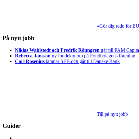
»Gör dig redo för EU
På nytt jobb
Niklas Wahlstedt och Fredrik Rönngren
går till PAM Capita
Rebecca Jansson
ny fondekonom på Fondbolagens förening
Carl Rosenius
lämnar SEB och går till Danske Bank
Till på nytt jobb
Guider