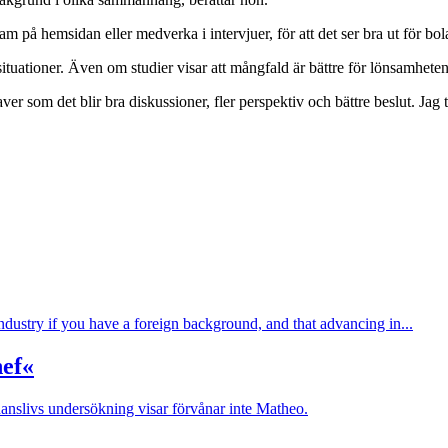
am på hemsidan eller medverka i intervjuer, för att det ser bra ut för bol
ituationer. Även om studier visar att mångfald är bättre för lönsamheten 
ver som det blir bra diskussioner, fler perspektiv och bättre beslut. Jag t
 industry if you have a foreign background, and that advancing in...
hef«
nanslivs undersökning visar förvånar inte Matheo.