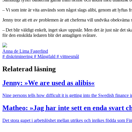
– Vi som inte är vita används som något slags alibi, genom att lyftas fr
Jenny tror att ett av problemen är att cheferna vill undvika obekväma s
– Det blir väldigt enkelt, inget skav uppstår. Men det är just när det ska
för den enskilda ledaren blir det antagligen svårare.
Anna de Lima Fagerlind
#
diskriminering
#
Mångfald
#
vittnesmål
Relaterad läsning
Jenny: »We are used as alibis«
Nine persons tells how difficult it is getting into the Swedish finance
Matheo: »Jag har inte sett en enda svart c
Det stora gapet i arbetslöshet mellan utrikes och inrikes födda som Fi