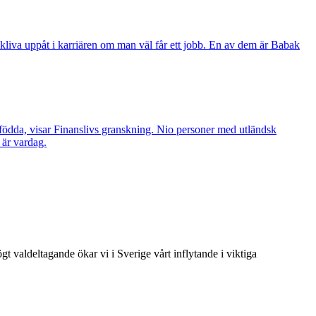
 kliva uppåt i karriären om man väl får ett jobb. En av dem är Babak
 födda, visar Finanslivs granskning. Nio personer med utländsk
 är vardag.
t valdeltagande ökar vi i Sverige vårt inflytande i viktiga