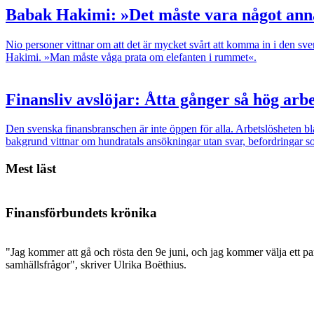
Babak Hakimi: »Det måste vara något ann
Nio personer vittnar om att det är mycket svårt att komma in i den sv
Hakimi. »Man måste våga prata om elefanten i rummet«.
Finansliv avslöjar: Åtta gånger så hög arbe
Den svenska finansbranschen är inte öppen för alla. Arbetslösheten bl
bakgrund vittnar om hundratals ansökningar utan svar, befordringar so
Mest läst
Finansförbundets krönika
"Jag kommer att gå och rösta den 9e juni, och jag kommer välja ett par
samhällsfrågor", skriver Ulrika Boëthius.