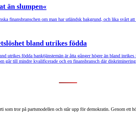
at än slumpen«
enska finansbranschen om man har utländsk bakgrund, och lika svårt att
tslöshet bland utrikes födda
and utrikes födda banktjänstemän är åtta gånger högre än bland inrikes
m går till mindre kvalificerade och en finansbransch där diskriminering
ti som tror på partsmodellen och står upp för demokratin. Genom ett hög