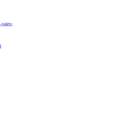
-valet«
l