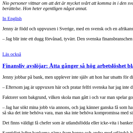
Nio personer vittnar om att det är mycket svårt att komma in i den s
berättelse. Hon heter egentligen något annat.
In English
Jenny är född och uppvuxen i Sverige, med en svensk och en afrikansk
– Jag blir inte ett dugg förvånad, tyvärr. Den svenska finansbransche
Läs också
Finansliv avslöjar: Åtta gånger så hög arbetslöshet b
Jenny jobbar på bank, men upplever inte själv att hon har utsatts för d
– Eftersom jag är upp­vuxen här och pratar felfri svenska har jag inte d
Faktorer som bakgrund, vilken skola man gått i och var man spelar golf 
– Jag har sökt mina jobb via annons, och jag känner ganska få som har 
så ska det inte behöva vara, man ska inte behöva kompromissa med sig s
Det finns väldigt få chefer som är utlandsfödda eller icke-vita i banke
Samtidigt lyfter bankerna gärna fram henne och andra med utländsk b