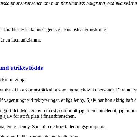
venska finansbranschen om man har utländsk bakgrund, och lika svårt at
 förälder. Hon känner igen sig i Finanslivs granskning.
n är en liten ankdamm.
land utrikes födda
iskriminering.
rabbats i lika stor utsträckning som andra icke-vita personer. Däremot se
väger tungt vid rekryteringar, enligt Jenny. Själv har hon aldrig haft d
gjort det. Men en av mina styrkor är att jag är en kameleont, jag är bra
jälv för att få plats i finansbranschen.
rna, enligt Jenny. Särskilt i de högsta ledningsgrupperna.
akgrund i olika sammanhang, berättar hon.