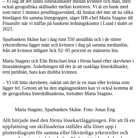
– Vi såg att det fanns löneskillnader mellan kvinnor och män, men
också geografiska skillnader mellan kontoren. Vi är en bank med
som mest 1 timmes pendlingsavstånd, då funkar det inte att ha olika
lönelägen för samma lönegrupper, säger HR-chef Maria Stagmo till
Finansliv när vi träffas på bankens ledningskontor i Lund i slutet av
2021.
Sparbanken Skåne har i dag runt 550 anställda och i de större
yrkesrollerna ligger män och kvinnor i dag på samma medianlön,
från att kvinnor tidigare fick 92–95 procent av männens lön.
Maria Stagmo och Elin Betschart letar i första hand efter skevheter i
lönesättningen. Anledningen till det är att osakliga löneskillnader,
rent juridiskt, bara kan drabba kvinnor.
– Vi vill hitta skevheter, oaktat om det är en man eller kvinna som
ligger fel. Genom att ha den utgångpunkten kan vi också komma åt
de geografiska löneskillnaderna, fortsätter Maria Stagmo.
Maria Stagmo, Sparbanken Skåne. Foto: Jonas Eng
Allt började med den första lönekartläggningen. För att få en
uppfattning om skillnaderna ställdes alla löner upp i
plotterdiagram för samma eller likvärdiga yrkesroller och