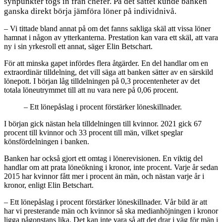
synpunkter togs in från chefer. På det sättet kunde banken
ganska direkt börja jämföra löner på individnivå.
– Vi tittade bland annat på om det fanns sakliga skäl att vissa löner
hamnat i någon av ytterkanterna. Prestation kan vara ett skäl, att vara
ny i sin yrkesroll ett annat, säger Elin Betschart.
För att minska gapet infördes flera åtgärder. En del handlar om en
extraordinär tilldelning, det vill säga att banken sätter av en särskild
lönepott. I början låg tilldelningen på 0,3 procentenheter av det
totala löneutrymmet till att nu vara nere på 0,06 procent.
– Ett lönepåslag i procent förstärker löneskillnader.
I början gick nästan hela tilldelningen till kvinnor. 2021 gick 67
procent till kvinnor och 33 procent till män, vilket speglar
könsfördelningen i banken.
Banken har också gjort ett omtag i lönerevisionen. En viktig del
handlar om att prata löneökning i kronor, inte procent. Varje år sedan
2015 har kvinnor fått mer i procent än män, och nästan varje år i
kronor, enligt Elin Betschart.
– Ett lönepåslag i procent förstärker löneskillnader. Vår bild är att
har vi presterande män och kvinnor så ska medianhöjningen i kronor
ligga någonstans lika. Det kan inte vara så att det drar i väg för män i