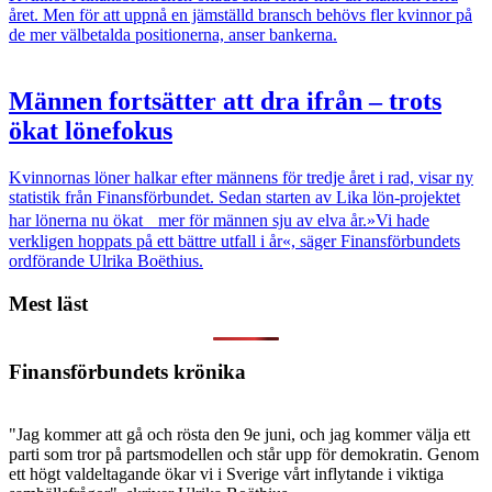
året. Men för att uppnå en jämställd bransch behövs fler kvinnor på
de mer välbetalda positionerna, anser bankerna.
Männen fortsätter att dra ifrån – trots
ökat lönefokus
Kvinnornas löner halkar efter männens för tredje året i rad, visar ny
statistik från Finansförbundet. Sedan starten av Lika lön-projektet
har lönerna nu ökat mer för männen sju av elva år.»Vi hade
verkligen hoppats på ett bättre utfall i år«, säger Finansförbundets
ordförande Ulrika Boëthius.
Mest läst
Finansförbundets krönika
"Jag kommer att gå och rösta den 9e juni, och jag kommer välja ett
parti som tror på partsmodellen och står upp för demokratin. Genom
ett högt valdeltagande ökar vi i Sverige vårt inflytande i viktiga