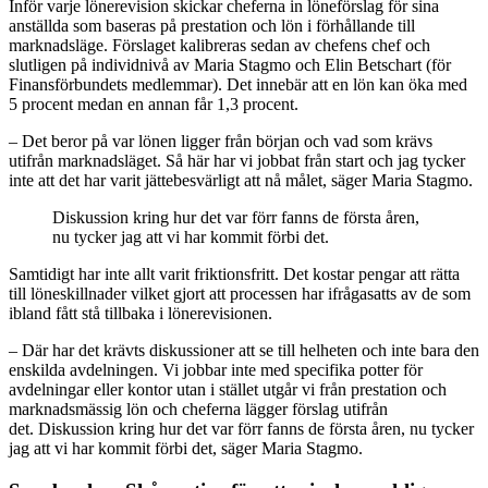
Inför varje lönerevision skickar chef­erna in löneförslag för sina
anställda som baseras på prestation och lön i förhållande till
marknadsläge. Förslaget kalibreras sedan av chefens chef och
slutligen på individnivå av Maria Stagmo och Elin Betschart (för
Finansförbundets medlemmar). Det innebär att en lön kan öka med
5 procent medan en annan får 1,3 procent.
– Det beror på var lönen ligger från början och vad som krävs
utifrån marknadsläget. Så här har vi jobbat från start och jag tycker
inte att det har varit jättebesvärligt att nå målet, säger Maria Stagmo.
Diskussion kring hur det var förr fanns de första åren,
nu tycker jag att vi har kommit förbi det.
Samtidigt har inte allt varit ­friktionsfritt. Det kostar pengar att rätta
till löneskillnader vilket gjort att processen har ifrågasatts av de som
ibland fått stå tillbaka i lönerevisionen.
– Där har det krävts diskussioner att se till helheten och inte bara den
enskilda avdelningen. Vi jobbar inte med specifika potter för
avdelningar eller kontor utan i stället utgår vi från prestation och
marknadsmässig lön och cheferna lägger förslag utifrån
det. Diskussion kring hur det var förr fanns de första åren, nu tycker
jag att vi har kommit förbi det, säger Maria Stagmo.