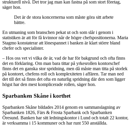
strukturell nivå. Det tror jag man kan fastna på som stort företag,
säger hon.
Det är de stora koncernerna som måste göra sitt arbete
bättre.
En utmaning som branschen pekat ut och som slår i genom i
statistiken är att för få kvinnor når de högre chefspositionerna. Maria
Stagmo konstaterar att lönespannet i banken är klart större bland
chefer och specialister.
– Hos oss vet vi vilka de är, vad de har för bakgrund och ofta finns
det en förklaring. Om man bara tittar på yrkesrollen kontorschef
finns det en ganska stor spridning, men då måste man titta på storlek
på kontoret, chefens roll och komplexiteten i affären. Tar man ned
det till det så finns det ofta en naturlig spridning där den som ligger
högst har den mest komplicerade rollen, säger hon.
Sparbanken Skåne i korthet
Sparbanken Skåne bildades 2014 genom en sammanslagning av
Sparbanken 1826, Färs & Frosta Sparbank och Sparbanken
Öresund. Banken har sitt ledningskontor i Lund och totalt 22 kontor,
är verksamma i 15 kommuner och har runt 550 anställda.