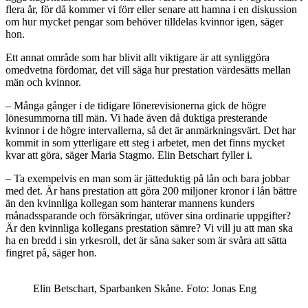
flera år, för då kommer vi förr eller senare att hamna i en diskussion
om hur mycket pengar som behöver tilldelas kvinnor igen, säger
hon.
Ett annat område som har blivit allt viktigare är att synliggöra
omedvetna fördomar, det vill säga hur prestation värdesätts mellan
män och kvinnor.
– Många gånger i de tidigare lönerevisionerna gick de högre
lönesummorna till män. Vi hade även då duktiga presterande
kvinnor i de högre intervallerna, så det är anmärkningsvärt. Det har
kommit in som ytterligare ett steg i arbetet, men det finns mycket
kvar att göra, säger Maria Stagmo. Elin Betschart fyller i.
– Ta exempelvis en man som är jätteduktig på lån och bara jobbar
med det. Är hans prestation att göra 200 miljoner kronor i lån bättre
än den kvinnliga kollegan som hanterar mannens kunders
månadssparande och försäkringar, utöver sina ordinarie uppgifter?
Är den kvinnliga kollegans prestation sämre? Vi vill ju att man ska
ha en bredd i sin yrkesroll, det är såna saker som är svåra att sätta
fingret på, säger hon.
Elin Betschart, Sparbanken Skåne. Foto: Jonas Eng