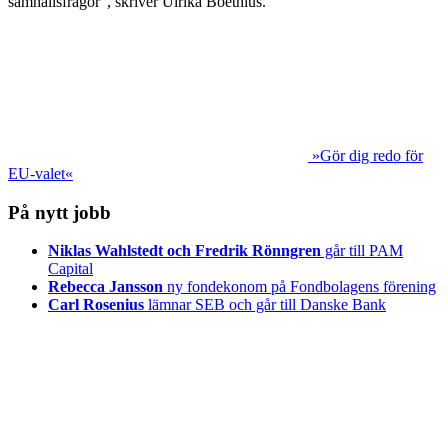
samhällsfrågor", skriver Ulrika Boëthius.
»Gör dig redo för
EU-valet«
På nytt jobb
Niklas Wahlstedt och Fredrik Rönngren
går till PAM
Capital
Rebecca Jansson
ny fondekonom på Fondbolagens förening
Carl Rosenius
lämnar SEB och går till Danske Bank