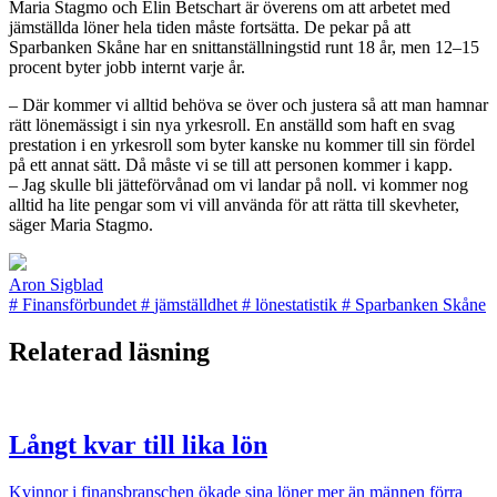
Maria Stagmo och Elin Betschart är överens om att arbetet med
jämställda löner hela tiden måste fortsätta. De pekar på att
Sparbanken Skåne har en snittanställningstid runt 18 år, men 12–15
procent byter jobb internt varje år.
– Där kommer vi alltid behöva se över och justera så att man hamnar
rätt lönemässigt i sin nya yrkesroll. En anställd som haft en svag
prestation i en yrkesroll som byter kanske nu kommer till sin fördel
på ett annat sätt. Då måste vi se till att personen kommer i kapp.
– Jag skulle bli jätteförvånad om vi landar på noll. vi kommer nog
alltid ha lite pengar som vi vill använda för att rätta till skevheter,
säger Maria Stagmo.
Aron Sigblad
#
Finansförbundet
#
jämställdhet
#
lönestatistik
#
Sparbanken Skåne
Relaterad läsning
Långt kvar till lika lön
Kvinnor i finansbranschen ökade sina löner mer än männen förra