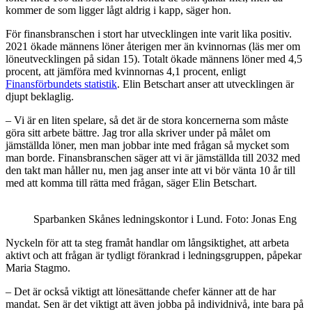
kommer de som ligger lågt aldrig i kapp, säger hon.
För finansbranschen i stort har utvecklingen inte varit lika positiv.
2021 ökade männens löner återigen mer än kvinnornas (läs mer om
löneutvecklingen på sidan 15). Totalt ökade männens löner med 4,5
procent, att jämföra med kvinnornas 4,1 procent, enligt
Finansförbundets statistik
. Elin Betschart anser att utvecklingen är
djupt beklaglig.
– Vi är en liten spelare, så det är de stora koncernerna som måste
göra sitt arbete bättre. Jag tror alla skriver under på målet om
jämställda löner, men man jobbar inte med frågan så mycket som
man borde. Finansbranschen säger att vi är jämställda till 2032 med
den takt man håller nu, men jag anser inte att vi bör vänta 10 år till
med att komma till rätta med frågan, säger Elin Betschart.
Sparbanken Skånes ledningskontor i Lund. Foto: Jonas Eng
Nyckeln för att ta steg framåt handlar om långsiktighet, att arbeta
aktivt och att frågan är tydligt förankrad i ledningsgruppen, påpekar
Maria Stagmo.
– Det är också viktigt att lönesättande chefer känner att de har
mandat. Sen är det viktigt att även jobba på individnivå, inte bara på