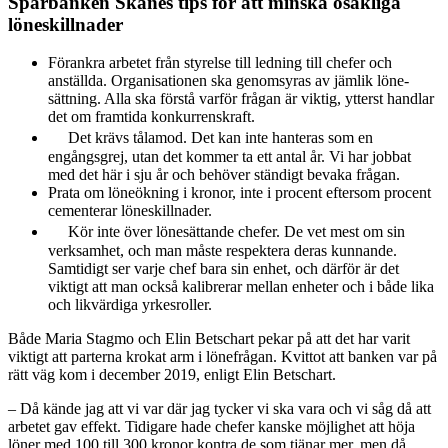
Sparbanken Skånes tips för att minska osakliga
löneskillnader
Förankra arbetet från styrelse till ledning till chefer och
anställda. Organisationen ska genomsyras av jämlik löne­
sättning. Alla ska förstå varför frågan är viktig, ytterst handlar
det om framtida konkurrenskraft.
Det krävs tålamod. Det kan inte hanteras som en
engångsgrej, utan det kommer ta ett antal år. Vi har jobbat
med det här i sju år och behöver ständigt bevaka frågan.
Prata om löneökning i kronor, inte i procent eftersom procent
cementerar löneskillnader.
Kör inte över lönesättande chefer. De vet mest om sin
verksamhet, och man måste respektera deras kunnande.
Samtidigt ser varje chef bara sin enhet, och därför är det
viktigt att man också kalibrerar mellan enheter och i både lika
och likvärdiga yrkesroller.
Både Maria Stagmo och Elin Betschart pekar på att det har varit
viktigt att parterna krokat arm i lönefrågan. Kvittot att banken var på
rätt väg kom i december 2019, enligt Elin Betschart.
– Då kände jag att vi var där jag tycker vi ska vara och vi såg då att
arbetet gav effekt. Tidigare hade chefer kanske möjlighet att höja
löner med 100 till 300 kronor kontra de som tjänar mer, men då