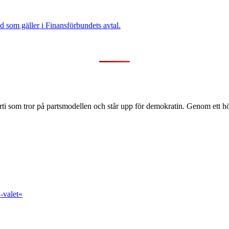
 som gäller i Finansförbundets avtal.
ti som tror på partsmodellen och står upp för demokratin. Genom ett hög
-valet«