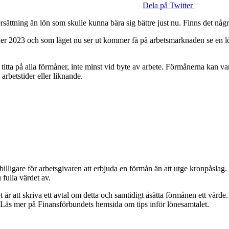
Dela på Twitter
sättning än lön som skulle kunna bära sig bättre just nu. Finns det någ
nder 2023 och som läget nu ser ut kommer få på arbetsmarknaden se en lön
titta på alla förmåner, inte minst vid byte av arbete. Förmånerna kan va
 arbetstider eller liknande.
 billigare för arbetsgivaren att erbjuda en förmån än att utge kronpåslag
fulla värdet av.
är att skriva ett avtal om detta och samtidigt åsätta förmånen ett värde.
. Läs mer på Finansförbundets hemsida om tips inför lönesamtalet.