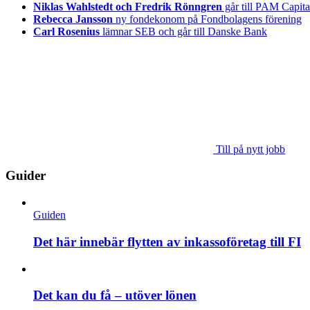
Niklas Wahlstedt och Fredrik Rönngren
går till PAM Capita
Rebecca Jansson
ny fondekonom på Fondbolagens förening
Carl Rosenius
lämnar SEB och går till Danske Bank
Till på nytt jobb
Guider
Guiden
Det här innebär flytten av inkassoföretag till FI
Det kan du få – utöver lönen