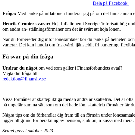
Dela på Facebook
Fråga:
Med tanke på inflationen funderar jag på om det finns annan er
Henrik Cronier svarar:
Hej, Inflationen i Sverige är fortsatt hög u
om andra an­- ställningsförmåner om det är svårt att höja lönen.
När du förbereder dig inför lönesamtalet bör du tänka på helheten och 
varierar. Det kan handla om friskvård, tjänstebil, fri parkering, flexibla
Få svar på din fråga
Undrar du något
om vad som gäller i Finansförbundets avtal?
Mejla din fråga till
redaktion@finansliv.se
Vissa förmåner är skattepliktiga medan andra är skattefria. Det är ofta
på ungefär samma sätt som om det hade lön, skattefria förmåner får du 
Några tips om du förhandlar dig fram till en förmån under lönesamtalet 
ligger till grund för beräkning av pension, sjuklön, a-kassa med mera
Svaret gavs i oktober 2023.