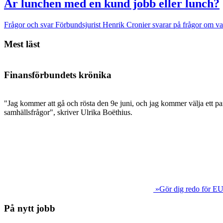
Är lunchen med en kund jobb eller lunch?
Frågor och svar
Förbundsjurist Henrik Cronier svarar på frågor om vad
Mest läst
Finansförbundets krönika
"Jag kommer att gå och rösta den 9e juni, och jag kommer välja ett par
samhällsfrågor", skriver Ulrika Boëthius.
»Gör dig redo för EU
På nytt jobb