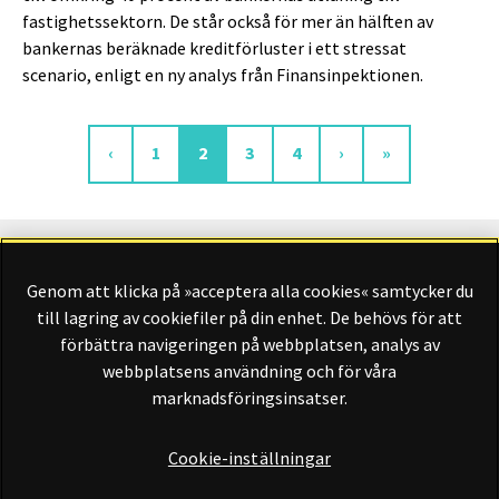
fastighetssektorn. De står också för mer än hälften av
bankernas beräknade kreditförluster i ett stressat
scenario, enligt en ny analys från Finansinpektionen.
Sida
Aktuell sida
Sida
Sida
‹
1
2
3
4
›
»
Genom att klicka på »acceptera alla cookies« samtycker du
Finansliv ägs av Finansliv Sverige AB, 556784-8741.
till lagring av cookiefiler på din enhet. De behövs för att
förbättra navigeringen på webbplatsen, analys av
webbplatsens användning och för våra
marknadsföringsinsatser.
Finansliv producerades av Tidningen Journalisten AB till 30
juni 2024.
Cookie-inställningar