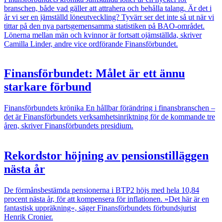
branschen, både vad gäller att attrahera och behålla talang. Är det i
år vi ser en jämställd löneutveckling? Tyvärr ser det inte så ut när vi
tittar på den nya partsgemensamma statistiken på BAO-området.
Lönerna mellan män och kvinnor är fortsatt ojämställda, skriver
Camilla Linder, andre vice ordförande ­Finansförbundet.
Finansförbundet: Målet är ett ännu
starkare förbund
Finansförbundets krönika
En hållbar förändring i finansbranschen –
det är Finansförbundets verksamhetsinriktning för de kommande tre
åren, skriver Finansförbundets presidium.
Rekordstor höjning av pensionstilläggen
nästa år
De förmånsbestämda pensionerna i BTP2 höjs med hela 10,84
procent nästa år, för att kompensera för inflationen. »Det här är en
fantastisk uppräkning«, säger Finansförbundets förbundsjurist
Henrik Cronier.