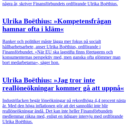
några år, skriver Finansförbundets ordförande Ulrika Boëthius.
Ulrika Boëthius: »Kompetensfrågan
hamnar ofta i kläm«
Banker och politiker måste lägga mer fokus på socialt
hållbarhetsarbete, anser Ulrika Boëthius, ordförande i
Finansförbundet. »När EU ska lagstifta finns företagens och
konsumenternas perspektiv med, men ganska ofta glömmer man
bort medarbetarna«, säger hon.
Ulrika Boëthius: »Jag tror inte
reallöneökningar kommer gå att uppnå«
Industrifacken begär löneökningar på rekordhöga 4,4 procent nästa
år. Med den höga inflationen gör att det sannolikt inte blir
reallöneökningar ändå. Det kan inte heller Finansförbundets
medlemmar räkna med, enligt en tidigare intervju med ordförande
Ulrika Boëthius.