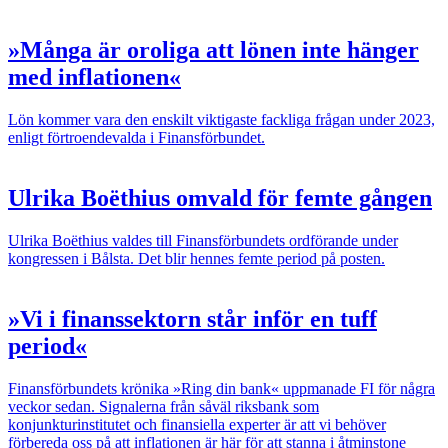
»Många är oroliga att lönen inte hänger
med inflationen«
Lön kommer vara den enskilt viktigaste fackliga frågan under 2023,
enligt förtroendevalda i Finansförbundet.
Ulrika Boëthius omvald för femte gången
Ulrika Boëthius valdes till Finansförbundets ordförande under
kongressen i Bålsta. Det blir hennes femte period på posten.
»Vi i finanssektorn står inför en tuff
period«
Finansförbundets krönika
»Ring din bank« uppmanade FI för några
veckor sedan. Signalerna från såväl riksbank som
konjunkturinstitutet och finansiella experter är att vi behöver
förbereda oss på att inflationen är här för att stanna i åtminstone