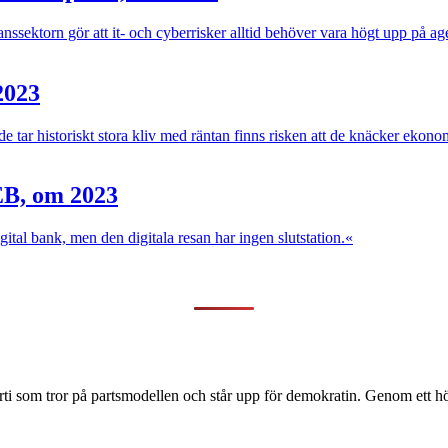
anssektorn gör att it- och cyberrisker alltid behöver vara högt upp på a
2023
 tar historiskt stora kliv med räntan finns risken att de knäcker ekono
EB, om 2023
gital bank, men den digitala resan har ingen slutstation.«
ti som tror på partsmodellen och står upp för demokratin. Genom ett hög