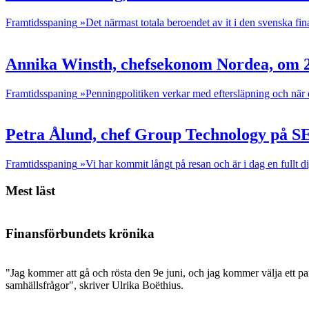
Framtidsspaning
»Det närmast totala beroendet av it i den svenska fin
Annika Winsth, chefsekonom Nordea, om 
Framtidsspaning
»Penningpolitiken verkar med eftersläpning och när de
Petra Ålund, chef Group Technology på S
Framtidsspaning
»Vi har kommit långt på resan och är i dag en fullt di
Mest läst
Finansförbundets krönika
"Jag kommer att gå och rösta den 9e juni, och jag kommer välja ett par
samhällsfrågor", skriver Ulrika Boëthius.