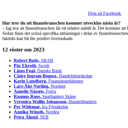
Dela på Facebook
Hur tror du att finansbranschen kommer utvecklas nästa år?
– Jag tror att finansbranschen får ett relativt stabilt år. Det kommer 
Sedan finns det också specifika utmaningar i delar av finansbranschen, 
faktiskt kan bli lite positivt överraskade.
12 röster om 2023
Robert Boije,
SBAB
Pär Ekroth,
Swish
Linus Fugl,
Danske Bank
Claire Ingram Bogusz,
Handelshögskolan
Karin Lundberg,
Finansinspektionen
Lars-Åke Norling,
Nordnet
Annelie Nässén,
Forex
Rasmus Roos,
Sparbanken Skåne
Veronica Wallin Johansson,
Handelsbanken
Per Widemar,
Ica Försäkring
Annika Winsth,
Nordea
Petra Ålund,
SEB