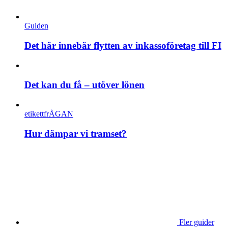
Guiden
Det här innebär flytten av inkassoföretag till FI
Det kan du få – utöver lönen
etikettfrÅGAN
Hur dämpar vi tramset?
Fler guider