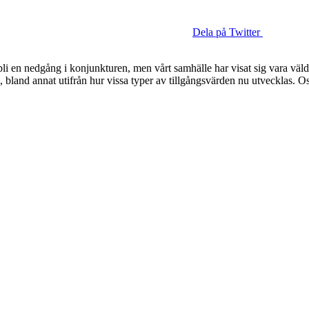
Dela på Twitter
att bli en nedgång i konjunkturen, men vårt samhälle har visat sig vara v
bland annat utifrån hur vissa typer av tillgångsvärden nu utvecklas. Osäk