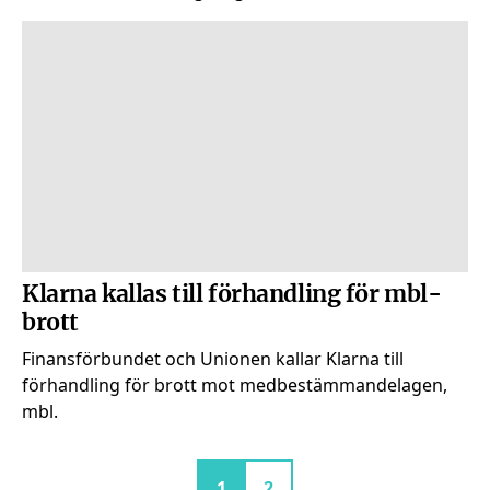
Klarna kallas till förhandling för mbl-
brott
Finansförbundet och Unionen kallar Klarna till
förhandling för brott mot medbestämmandelagen,
mbl.
Aktuell sida
Sida
1
2